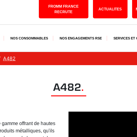
FROMM FRANCE
ACTUALITES
RECRUTE
NOS CONSOMMABLES
NOS ENGAGEMENTS RSE
SERVICES ET
A482
A482
.
e gamme offrant de hautes
duits métalliques, qu'ils