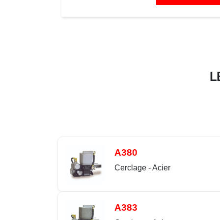
L
A380
Cerclage - Acier
A383